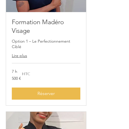
Formation Madéro
Visage
Option 1 – Le Perfectionnement
Ciblé
Lire plus
7 h
HTC
500
500 €
euros
Réserver