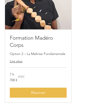
Formation Madéro
Corps
Option 2 – La Maîtrise Fondamentale
Lire plus
7 h
HTC
700
700 €
euros
Réserver