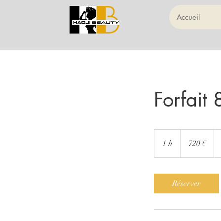
Accueil
Forfait
720
euros
1 h
1
720 €
Réserver