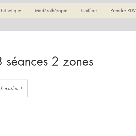
Esthétique
Madérothérapie
Coiffure
Prendre RDV
 8 séances 2 zones
Location 1