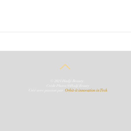
© 2024 Hadji Beauty.
Crédit Photos @Hadji Beauty
Créé avec
passion par
Orbit-it innovation in Tech