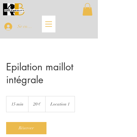
Se connecter
Epilation maillot
intégrale
20
euros
15 min
1
20 €
Location 1
5
m
i
n
Réserver